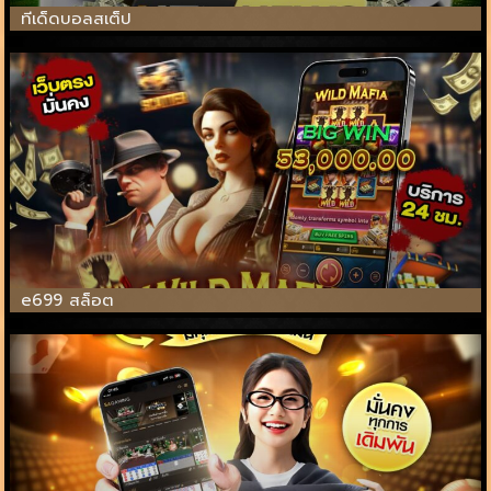
ทีเด็ดบอลสเต็ป
e699 สล็อต