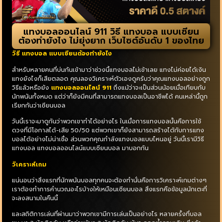
แทงบอลออนไลน์ 911 วิธี แทงบอล แบบเซียน
ต้องทำยังไง ไม่ยุ่งยาก เว็บไซต์อันดับ 1 ของไทย
วิธี แทงบอล แบบเซียนต้องทำยังไง
สำหรับหลายคนที่บ่นกันเข้ามาว่าช่วงนี้แทงบอลไม่เข้าเลย แทงไม่ค่อยได้เงิน
แทงยังไงก็เสียตลอด คุณลองวิเคราะห์ตัวเองดูครับว่าคุณแทงบอลอย่างถูก
วิธีแล้วหรือยัง
แทงบอลออนไลน์ 911
ถึงแม้ว่าจะเป็นส่วนน้อยเมื่อเทียบกับ
นักพนันทั้งหมด แต่ว่าก็ยังมีคนที่สามารถแทงบอลเป็นอาชีพได้ คนเหล่านี้ถูก
เรียกกันว่าเซียนบอล
วันนี้เราจะมาดูกันว่าพวกเขาทำได้อย่างไร ในเมื่อการแทงบอลนั้นคือการใช้
ดวงที่มีโอกาสได้-เสีย 50/50 แต่พวกเขาก็ยังสามารถสร้างได้กับการแทง
บอลได้อย่างไม่น่าเชื่อ ส่วนพวกคุณกำลังแทงบอลแบบไหนอยู่ วันนี้เรามีวิธี
แทงบอล แทงบอลออนไลน์แบบเซียนบอล มาบอกกัน
วิเคราะห์เกม
แน่นอนว่าสิ่งแรกที่นักพนันบอลทุกคนจะต้องทำนั่นคือการวิเคราะห์เกมต่างๆ
เราต้องทำการคำนวณอะไรบ้างให้เหมือนเซียนบอล สิ่งแรกคือข้อมูลนักเตะที่
จะลงสนามในคืนนี้
และสถิติการเล่นที่ผ่านมาว่าพวกเขามีการเล่นเป็นอย่างไร หลายครั้งที่บอล