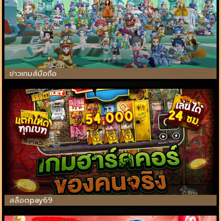
ข่าวเกมส์มือถือ
สล็อตpay69