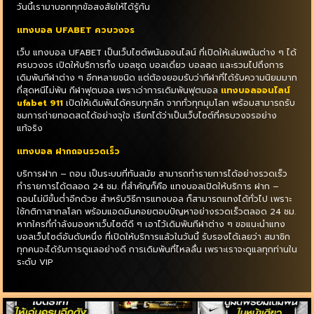
วันนี้เรามาบอกทุกข้อสงสัยให้ได้รู้กัน
แทงบอล UFABET ควบวงจร
เว็บ
แทงบอล UFABET
เป็นเว็บไซต์พนันออนไลน์ ที่เปิดให้เล่นพนันต่าง ๆ ได้
ครบวงจร เปิดให้บริการทั้ง บอลชุด บอลเดี่ยว บอลสด และรวมไปถึงการ
เดิมพันกีฬาต่าง ๆ อีกหลายชนิด แต่ต้องยอมรับว่ากีฬาที่ได้รับความนิยมมาก
ที่สุดหนีไม่พ้น กีฬาฟุตบอล เพราะว่าการเดิมพันฟุตบอล
แทงบอลออนไลน์
ufabet 911
เปิดให้เดิมพันได้ครบทุกลีก จากทั่วทุกมุมโลก พร้อมสามารถรับ
ชมการถ่ายทอดสดได้อย่างจุใจ เรียกได้ว่า
เป็นเว็บไซต์ที่ครบวงจรอย่าง
แท้จริง
แทงบอล
ฝากถอนรวดเร็ว
บริการฝาก – ถอน เป็นระบบที่ทันสมัย สามารถทำรายการได้อย่างรวดเร็ว
ทำรายการได้ตลอด 24 ชม. ที่สำคัญก็คือ
แทงบอล
เปิดให้บริการ ฝาก –
ถอนไม่มีขั้นต่ำอีกด้วย สำหรับวิธีการแทงบอล ก็สามารถแทงได้ทั่วไป เพราะ
ใช้กติกาสากลโลก พร้อมแอดมินคอยตอบปัญหาอย่างรวดเร็วตลอด 24 ชม.
หากใครที่กำลังมองหาเว็บไซต์ดี ๆ เอาไว้เดิมพันกีฬาต่าง ๆ ขอแนะนำ
แทง
บอล
เว็บไซต์อันดับหนึ่ง ที่เปิดให้บริการแล้วในวันนี้ รับรองได้เลยว่า สมาชิก
ทุกคนจะได้รับการดูแลอย่างดี การเดิมพันที่ไหลลื่น เพราะเราจะดูแลทุกท่านใน
ระดับ VIP